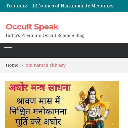
Trending :
12 Names of Hanuman Ji: Meanings, Mantras, and Chanting Benefits
Sankat Mochan Hanuman Ashtak: Lyrics, Meaning, Benefits & Tuesday/Saturday Recitation
मन्त्र साधना (Mantra Sadhana) की संपूर्ण विधि: एक विस्तृत आध्यात्मिक मार्गदर्शिका
Occult Speak
Saturn Retrograde 2026: What It Means for Your Zodiac Sign
India's Premium Occult Science Blog
Home
om namah shivaay