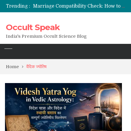
Trending :
Marriage Compatibility Check: How to Use Date of Birth & Numerology
12 Names of Hanuman Ji: Meanings, Mantras, and Chanting Benefits
Sankat Mochan Hanuman Ashtak: Lyrics, Meaning, Benefits & Tuesday/Saturday Recitation
Occult Speak
मन्त्र साधना (Mantra Sadhana) की संपूर्ण विधि: एक विस्तृत आध्यात्मिक मार्गदर्शिका
Saturn Retrograde 2026: What It Means for Your Zodiac Sign
India's Premium Occult Science Blog
Home
वैदिक ज्योतिष