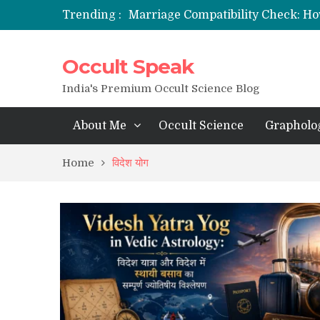
Trending :
Marriage Compatibility Check: Ho
12 Names of Hanuman Ji: Meaning
Occult Speak
मन्त्र साधना (Mantra Sadhana) की संपूर्ण वि
Saturn Retrograde 2026: What It 
India's Premium Occult Science Blog
About Me
Occult Science
Grapholo
Home
विदेश योग