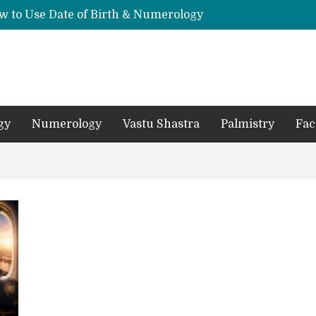
w to Use Date of Birth & Numerology
s, Mantras, and Chanting Benefits
Sankat Mochan Hanuman Ashtak: Lyrics, Meaning, Benefits & Tuesday/Saturday Recitation
धि: एक विस्तृत आध्यात्मिक मार्गदर्शिका
Means for Your Zodiac Sign
gy
Numerology
Vastu Shastra
Palmistry
Fac