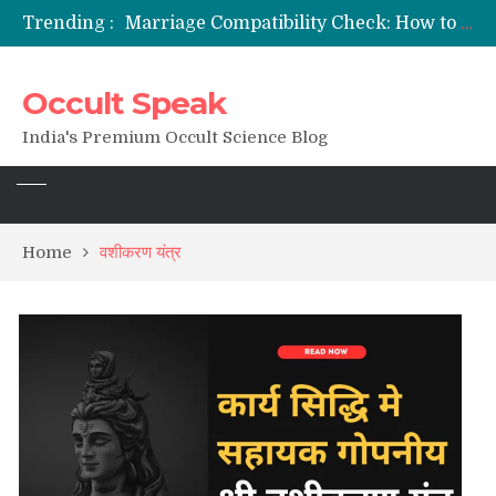
Trending :
Marriage Compatibility Check: How to Use Date of Birth & Numerology
12 Names of Hanuman Ji: Meanings, Mantras, and Chanting Benefits
Sankat Mochan Hanuman Ashtak: Lyrics, Meaning, Benefits & Tuesday/Saturday Recitation
Occult Speak
मन्त्र साधना (Mantra Sadhana) की संपूर्ण विधि: एक विस्तृत आध्यात्मिक मार्गदर्शिका
Saturn Retrograde 2026: What It Means for Your Zodiac Sign
India's Premium Occult Science Blog
Home
वशीकरण यंत्र